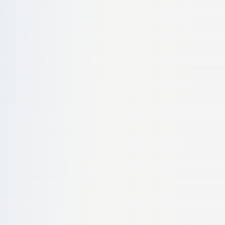
Email
Telefon
Marcă
Selectați marca
Model
Selectați mai întâi marca
Țara de ridicare