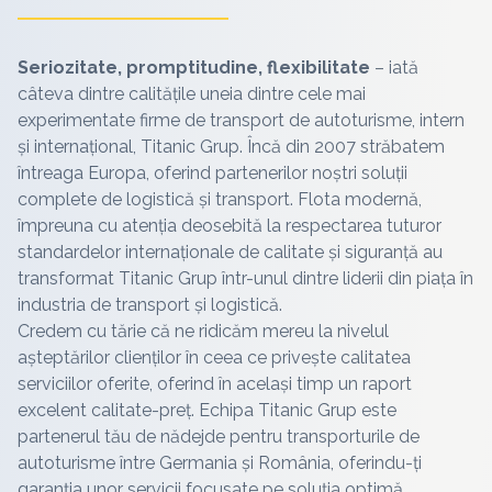
Seriozitate, promptitudine, flexibilitate
– iată
câteva dintre calitățile uneia dintre cele mai
experimentate firme de transport de autoturisme, intern
și internațional, Titanic Grup. Încă din 2007 străbatem
întreaga Europa, oferind partenerilor noștri soluții
complete de logistică și transport. Flota modernă,
împreuna cu atenția deosebită la respectarea tuturor
standardelor internaționale de calitate și siguranță au
transformat Titanic Grup într-unul dintre liderii din piața în
industria de transport și logistică.
Credem cu tărie că ne ridicăm mereu la nivelul
așteptărilor clienților în ceea ce privește calitatea
serviciilor oferite, oferind în același timp un raport
excelent calitate-preț. Echipa Titanic Grup este
partenerul tău de nădejde pentru transporturile de
autoturisme între
Germania
și România, oferindu-ți
garanția unor servicii focusate pe soluția optimă.