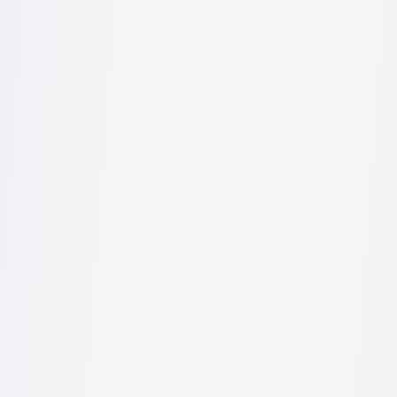
Tip(uri) de vehicul
Autoturism
SUV
Dubă
Selectează toate opțiunile aplicabile.
Condiții Vehicul
Electric/Hibrid
Necesită Tractare
Este Avariat
Roți Suplimentare
Selectează toate opțiunile aplicabile.