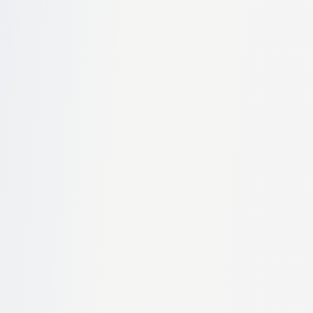
Selectați țara
Locație preluare
Cod Poștal
Data preluare
Selectați o dată
Locație livrare