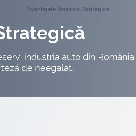
Avantajele Noastre Strategice
Strategică
eservi industria auto din România
a
Acces la Fa
viteză de neegalat.
Accesibilit