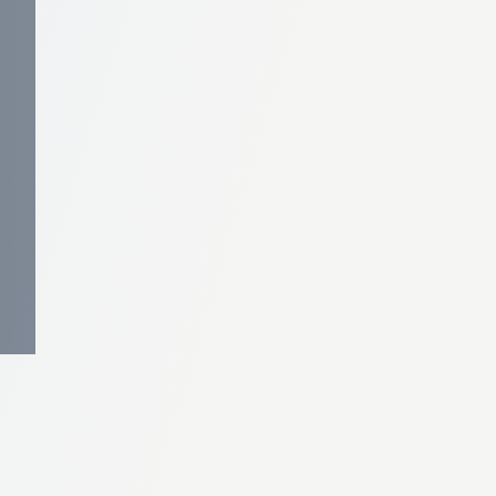
brica Ford
ate la Autostradă