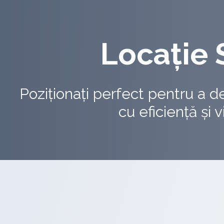
Locație 
Poziționați perfect pentru a d
Proximitatea Fabricii Daci
cu eficiență și 
Conexiune cu Capitala